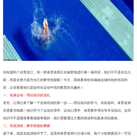
你知道吗？在黑龙江，有一群体育老师正在秘密地进行着一场培训，他们可不是在玩儿
呢，而是在努力提升自己的教学技能呢！今天，我就要来给你揭秘这场特别的培训内
容，让你看看他们是如何在运动中找到教育的乐趣的！
一、热身运动：理论知识的洗礼
首先，让我们来了解一下这场培训的第一步——理论知识的学习。你知道吗，体育老师
也需要充电哦！他们学习了运动生理学、运动心理学、体育教学理论等专业知识。这些
知识可不是随便看看就能掌握的，他们需要通过大量的阅读和实践来消化吸收。
二、实战演练：教学技能的磨砺
接下来，就是实战演练环节了。这里的体育老师们分成小组，每个小组都要设计一节完