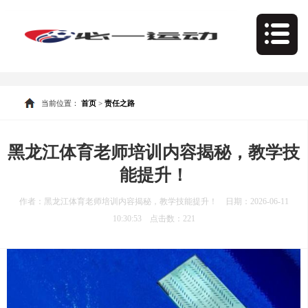
当前位置：
首页
>
责任之路
黑龙江体育老师培训内容揭秘，教学技
能提升！
作者：黑龙江体育老师培训内容揭秘，教学技能提升！ 日期：2026-06-11
10:30:53 点击数：
221