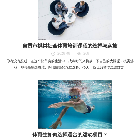
自贡市棋类社会体育培训课程的选择与实施
2026-06
206
你有没有想过，在这个快节奏的生活中，找点时间来挑战一下自己的大脑呢？棋类游
戏，那可是锻炼思维、陶冶情操的绝佳选择。今天，就让我带你走进自贡...
体育生如何选择适合的运动项目？