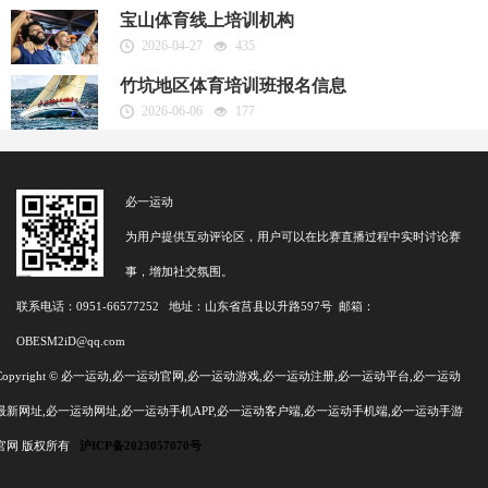
宝山体育线上培训机构
2026-04-27
435
竹坑地区体育培训班报名信息
2026-06-06
177
必一运动
为用户提供互动评论区，用户可以在比赛直播过程中实时讨论赛
事，增加社交氛围。
联系电话：0951-66577252 地址：山东省莒县以升路597号 邮箱：
OBESM2iD@qq.com
Copyright © 必一运动,必一运动官网,必一运动游戏,必一运动注册,必一运动平台,必一运动
最新网址,必一运动网址,必一运动手机APP,必一运动客户端,必一运动手机端,必一运动手游
官网 版权所有
沪ICP备2023057070号