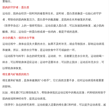
量输出。
肌肉的守护者：蛋白质
运动后，肌肉会经历一段时间的修复和生长。这时候，蛋白质就像是一位贴心的守护
者，帮助你的肌肉恢复活力。蛋白质中的氨基酸，是肌肉生长和修复的关键。
《营养学杂志》上的一项研究指出，运动后摄入蛋白质，可以加速肌肉恢复，减少肌肉
酸痛。所以，运动后一杯蛋白粉或者一份鸡肉，都是不错的选择。
水分的魔力：保持水分平衡
运动过程中，身体会流失大量的水分。如果不及时补充，就会导致脱水，影响运动表现
和健康。所以，保持水分平衡，是运动饮食中不可或缺的一环。
《运动医学与科学》杂志的研究发现，运动前、中、后都要注意水分补充。运动前喝一
杯水，可以帮助身体适应运动；运动中适量补水，可以防止脱水；运动后补充水分，可
以帮助身体恢复。
维生素与矿物质的助力
维生素和矿物质，是身体健康的“小助手”。它们虽然含量不多，但对运动表现有着重要
的影响。
比如，维生素C可以增强免疫力，帮助身体抵抗运动过程中的氧化应激；钙和镁则有助于
肌肉收缩和神经传导，提高运动表现。
《营养学》杂志的研究表明，运动前摄入适量的维生素C和钙镁，可以提升运动表现，减